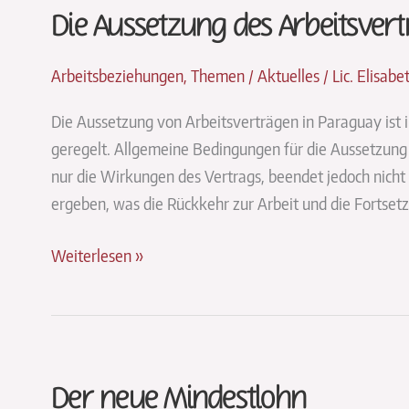
Die Aussetzung des Arbeitsver
vom
Monatslohn
nichts
Arbeitsbeziehungen
,
Themen / Aktuelles
/
Lic. Elisab
übrig
Die Aussetzung von Arbeitsverträgen in Paraguay ist i
bleibt?
geregelt. Allgemeine Bedingungen für die Aussetzung 
nur die Wirkungen des Vertrags, beendet jedoch nicht d
ergeben, was die Rückkehr zur Arbeit und die Fortsetzu
Die
Weiterlesen »
Aussetzung
des
Arbeitsvertrags
in
Der neue Mindestlohn
Paraguay