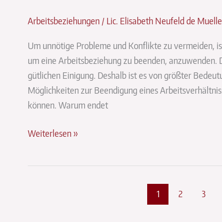
Arbeitsbeziehungen
/
Lic. Elisabeth Neufeld de Muelle
Um unnötige Probleme und Konflikte zu vermeiden, ist
um eine Arbeitsbeziehung zu beenden, anzuwenden. 
gütlichen Einigung. Deshalb ist es von größter Bedeut
Möglichkeiten zur Beendigung eines Arbeitsverhältni
können. Warum endet
Die
Weiterlesen »
5
Möglichkeiten
um
eine
1
2
3
Arbeitsbeziehung
zu