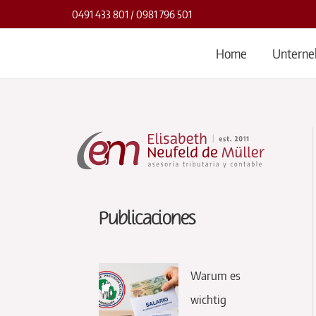
Zum
0491 433 801 / 0981 796 501
Inhalt
springen
Home
Unterne
Publicaciones
Warum es
wichtig