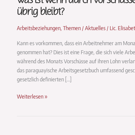
Was ist wenn durch Vorschüss
übrig bleibt?
Arbeitsbeziehungen
,
Themen / Aktuelles
/
Lic. Elisab
Kann es vorkommen, dass ein Arbeitnehmer am Monats
genommen hat? Dies ist eine Frage, die sich viele Arb
während des Monats Vorschüsse auf ihren Lohn verla
das paraguayische Arbeitsgesetzbuch umfassend gesch
gesetzlich definierten […]
Was
Weiterlesen »
ist
wenn
durch
Vorschüsse