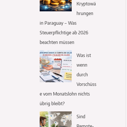
Kryptowä
hrungen
in Paraguay – Was
Steuerpflichtige ab 2026
beachten müssen
Was ist
wenn
durch
Vorschüss
e vom Monatslohn nichts
übrig bleibt?
Sind
Remote-