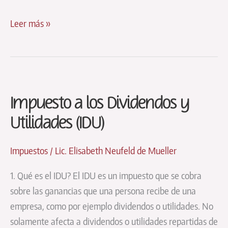
Trabajar
Leer más »
remotamente
para
el
exterior
Impuesto a los Dividendos y
realmente
grava
Utilidades (IDU)
IVA?
Impuestos
/
Lic. Elisabeth Neufeld de Mueller
1. Qué es el IDU? El IDU es un impuesto que se cobra
sobre las ganancias que una persona recibe de una
empresa, como por ejemplo dividendos o utilidades. No
solamente afecta a dividendos o utilidades repartidas de