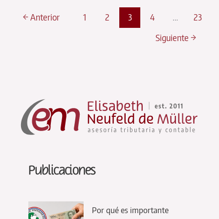
abril
2025
←
Anterior
1
2
3
4
…
23
las
Siguiente
→
nuevas
personas
jurídicas
ya
solo
pueden
emitir
facturas
electrónicas
Publicaciones
Por qué es importante