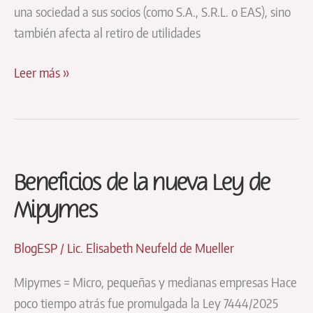
una sociedad a sus socios (como S.A., S.R.L. o EAS), sino
también afecta al retiro de utilidades
Impuesto
Leer más »
a
los
Dividendos
y
Beneficios de la nueva Ley de
Utilidades
(IDU)
Mipymes
BlogESP
/
Lic. Elisabeth Neufeld de Mueller
Mipymes = Micro, pequeñas y medianas empresas Hace
poco tiempo atrás fue promulgada la Ley 7444/2025