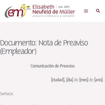
Ir
al
Busc
contenido
Documento: Nota de Preaviso
(Empleador)
Comunicación de Preaviso
[ciudad],
[dia]
de
[mes]
de
[ano]
.-
Señor/a