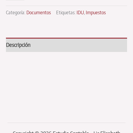
conceptual
Categoría:
Documentos
Etiquetas:
IDU
,
Impuestos
de
las
normas
para
Descripción
el
contrato
de
trabajo
a
tiempo
parcial
cantidad